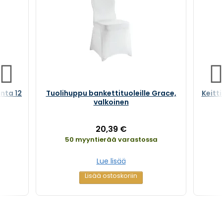
inta 12
Tuolihuppu bankettituoleille Grace,
Keitt
valkoinen
20,39 €
50 myyntierää varastossa
Lue lisää
Lisää ostoskoriin