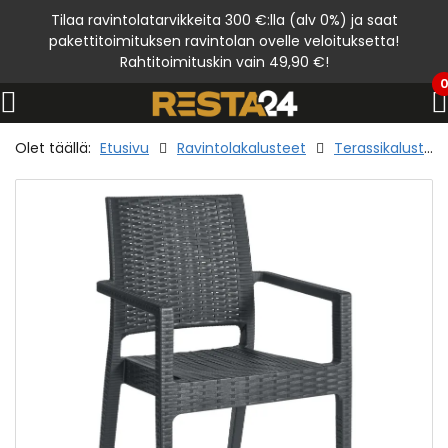
Tilaa ravintolatarvikkeita 300 €:lla (alv 0%) ja saat
pakettitoimituksen ravintolan ovelle veloituksetta!
Rahtitoimituskin vain 49,90 €!
Olet täällä:
Etusivu
Ravintolakalusteet
Terassikalusteet