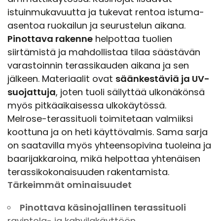
istuinmukavuutta ja tukevat rentoa istuma-
asentoa ruokailun ja seurustelun aikana.
Pinottava rakenne
helpottaa tuolien
siirtämistä ja mahdollistaa tilaa säästävän
varastoinnin terassikauden aikana ja sen
jälkeen. Materiaalit ovat
säänkestäviä ja UV-
suojattuja
, joten tuoli säilyttää ulkonäkönsä
myös pitkäaikaisessa ulkokäytössä.
Melrose-terassituoli toimitetaan valmiiksi
koottuna ja on heti käyttövalmis. Sama sarja
on saatavilla myös yhteensopivina tuoleina ja
baarijakkaroina, mikä helpottaa yhtenäisen
terassikokonaisuuden rakentamista.
Tärkeimmät ominaisuudet
Pinottava käsinojallinen terassituoli
ravintola- ja kahvilakäyttöön