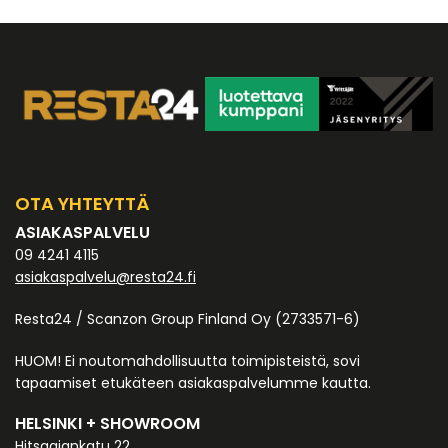
OTA YHTEYTTÄ
ASIAKASPALVELU
09 4241 4115
asiakaspalvelu@resta24.fi
Resta24 / Scanzon Group Finland Oy (2733571-6)
HUOM! Ei noutomahdollisuutta toimipisteistä, sovi
tapaamiset etukäteen asiakaspalvelumme kautta.
HELSINKI + SHOWROOM
Hitsaajankatu 22