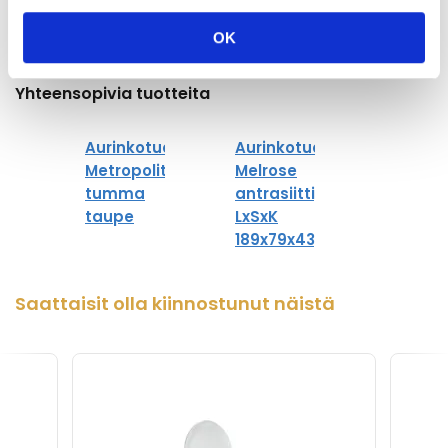
Pinottava (kalusteet)
Kyllä
OK
Yhteensopivia tuotteita
Aurinkotuoli
Aurinkotuoli
Metropolitan,
Melrose
tumma
antrasiitti,
taupe
LxSxK
189x79x43,5
Saattaisit olla kiinnostunut näistä