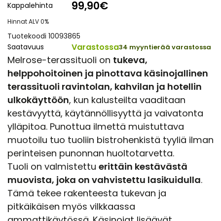
99,90€
Kappalehinta
Hinnat ALV 0%
Tuotekoodi 10093865
Varastossa
Saatavuus
34 myyntierää varastossa
Melrose-terassituoli on
tukeva,
helppohoitoinen ja pinottava käsinojallinen
terassituoli ravintolan, kahvilan ja hotellin
ulkokäyttöön
, kun kalusteilta vaaditaan
kestävyyttä, käytännöllisyyttä ja vaivatonta
ylläpitoa. Punottua ilmettä muistuttava
muotoilu tuo tuoliin bistrohenkistä tyyliä ilman
perinteisen punonnan huoltotarvetta.
Tuoli on valmistettu
erittäin kestävästä
muovista, joka on vahvistettu lasikuidulla
.
Tämä tekee rakenteesta tukevan ja
pitkäikäisen myös vilkkaassa
ammattikäytössä. Käsinojat lisäävät