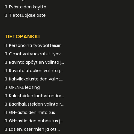
Evästeiden käyttö
Tietosuojaseloste
TIETOPANKKI
Personointi työvaatteisiin
Omat vai vuokratut työvaatteet
Ravintolapöytien valinta ja mitoitus
Ravintolatuolien valinta ja mukavuus
Kahvilakalusteiden valinta ja viihtyvyys
GRENKE leasing
Kalusteiden laatustandardit
Baarikalusteiden valinta ravintolaan ja hotelliin
GN-astioiden mitoitus
GN-astioiden puhdistus ja huolto
Lasien, aterimien ja ottimien puhdistus