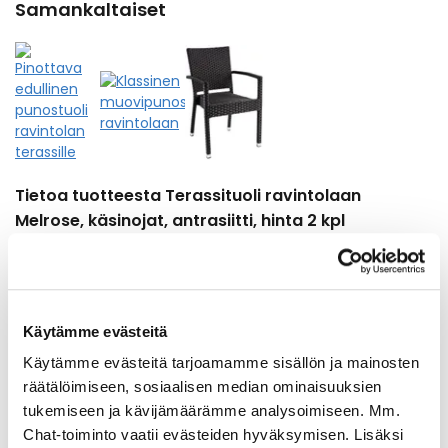
Samankaltaiset
Tietoa tuotteesta Terassituoli ravintolaan
Melrose, käsinojat, antrasiitti, hinta 2 kpl
Syvyys
59 cm
Leveys
57 cm
Käytämme evästeitä
Korkeus
88 cm
Käytämme evästeitä tarjoamamme sisällön ja mainosten
Käsinojat
Käsinojilla
räätälöimiseen, sosiaalisen median ominaisuuksien
Kantavuus (max)
160 kg
tukemiseen ja kävijämäärämme analysoimiseen. Mm.
Materiaali
Muovi
Chat-toiminto vaatii evästeiden hyväksymisen. Lisäksi